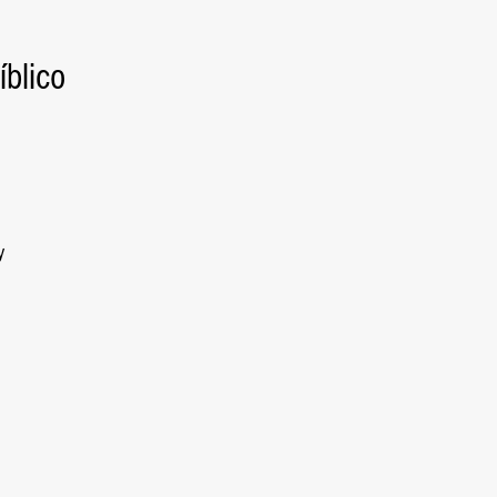
íblico
y