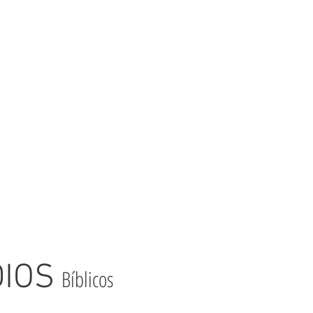
En él encontrarás verdad bíblica que te señalará a
Jesús y al Evangelio a medida que navegas en
cada relación.
DIOS
Bíblicos