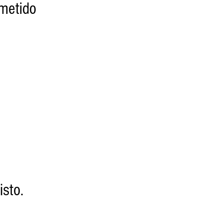
metido
isto.