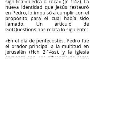
significa «piedra o roca» (Jn 1:42). La 
nueva identidad que Jesús restauró 
en Pedro, lo impulsó a cumplir con el 
propósito para el cual había sido 
llamado. Un artículo de 
GotQuestions nos relata lo siguiente:
«En el día de pentecostés, Pedro fue 
el orador principal a la multitud en 
Jerusalén (Hch 2:14ss), y la iglesia 
comenzó con una afluencia de cerca 
de 3,000 nuevos creyentes (v. 41) […] 
Él estaba presente cuando los 
samaritanos recibieron el Espíritu 
Santo (Hch 8). Fue llamado a la casa 
del centurión romano Cornelio, 
quien también creyó y recibió el 
Espíritu Santo (Hch 10). De esta 
manera, Pedro "abrió" tres mundos 
diferentes y abrió la puerta de la 
iglesia a judíos, samaritanos y 
gentiles. […] Ni siquiera el arresto, los 
golpes y las amenazas, pudieron 
amortiguar la determinación de 