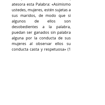
atesora esta Palabra: «Asimismo 
ustedes, mujeres, estén sujetas a 
sus maridos, de modo que si 
algunos de ellos son 
desobedientes a la palabra, 
puedan ser ganados sin palabra 
alguna por la conducta de sus 
mujeres al observar ellos su 
conducta casta y respetuosa» (1 
P 3:1-2). ¡En Cristo hay esperanza 
y ellos pueden verlo a Él en tu 
vida! Recuerda que eres una 
embajadora del reino de los 
cielos en tu hogar, compartir el 
evangelio a tu esposo en todo 
momento es tu privilegio. No lo 
tengas en poco, valóralo y ama 
hacerlo, que tu piedad sea 