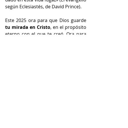
según Eclesiastés, de David Prince).
Este 2025 ora para que Dios guarde 
tu mirada en Cristo
, en el propósito 
eterno con el que te creó. Ora para 
aprender a temer a Dios, cumplir sus 
mandatos y que ese sea tu 
verdadero gozo y paz.
Entradas recientes
Ver todo