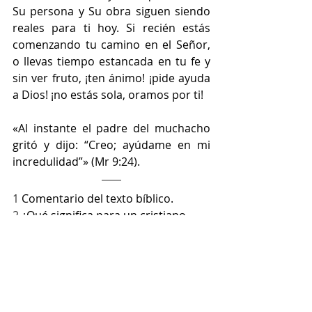
Su persona y Su obra siguen siendo 
reales para ti hoy. Si recién estás 
comenzando tu camino en el Señor, 
o llevas tiempo estancada en tu fe y 
sin ver fruto, ¡ten ánimo! ¡pide ayuda 
a Dios! ¡no estás sola, oramos por ti! 
«Al instante el padre del muchacho 
gritó y dijo: “Creo; ayúdame en mi 
incredulidad”» (Mr 9:24).
1 
Comentario del texto bíblico. 
2 
¿Qué significa para un cristiano 
crecer en la fe?, Got Questions.