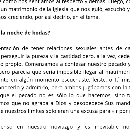
 cómo nos sentíamos al respecto y demás. Luego, c
 un matrimonio de la iglesia que nos guió, escuchó y
s creciendo, por así decirlo, en el tema. 
la noche de bodas?
entación de tener relaciones sexuales antes de ca
perseguir la pureza y la castidad pero, a la vez, cede
nio propio. Comenzamos a confesar nuestro pecado y
ero parecía que sería imposible llegar al matrimoni
te en algún momento escuchaste, leíste, o tú mism
econocerlo y admitirlo, pero ambos jugábamos con la t
que el pecado no es sólo lo que hacemos, sino t
os que no agrada a Dios y desobedece Sus manda
 nuestros límites sólo eran una excusa para «ir por
 pienso en nuestro noviazgo y es inevitable no