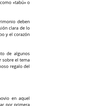
 como «tabú» o 
rimonio deben 
ón clara de lo 
o y el corazón 
to de algunos 
 sobre el tema 
oso regalo del 
ovio en aquel 
r por primera 