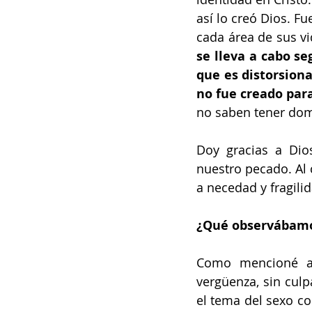
así lo creó Dios. F
cada área de sus vid
se lleva a cabo se
que es distorsiona
no fue creado par
no saben tener domi
Doy gracias a Dio
nuestro pecado. Al 
a necedad y fragili
¿Qué observábamo
Como mencioné an
vergüenza, sin culp
el tema del sexo co