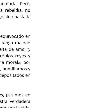
emoria. Pero, 
 rebeldía, no 
 sino hasta la 
 equivocado en 
 tenga maldad 
alta de amor y 
opios reyes y 
ia moral», por 
 humillarnos y 
depositados en 
s, pusimos en 
tra verdadera 
o con la vida, 