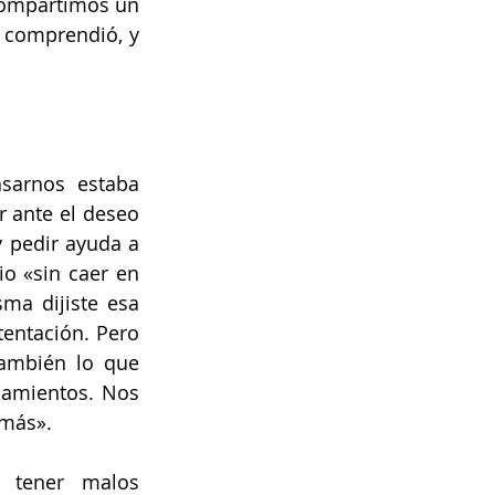
ompartimos un 
 comprendió, y 
sarnos estaba 
r ante el deseo 
 pedir ayuda a 
o «sin caer en 
a dijiste esa 
entación. Pero 
ambién lo que 
mientos. Nos 
 más».
 tener malos 