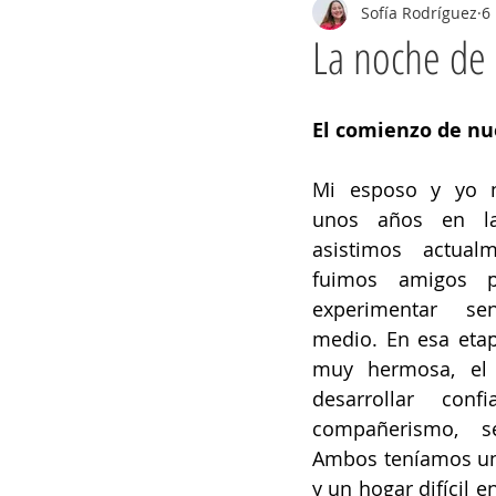
Sofía Rodríguez
6
La noche de
El comienzo de nu
Mi esposo y yo n
unos años en la
asistimos actualm
fuimos amigos p
experimentar se
medio. En esa etap
muy hermosa, el 
desarrollar confi
compañerismo, se
Ambos teníamos una
y un hogar difícil e