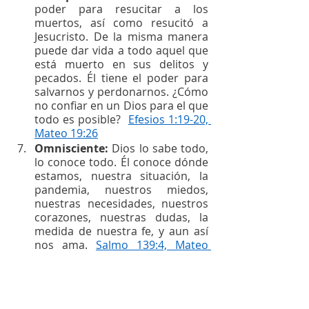
poder para resucitar a los 
muertos, así como resucitó a 
Jesucristo. De la misma manera 
puede dar vida a todo aquel que 
está muerto en sus delitos y 
pecados. Él tiene el poder para 
salvarnos y perdonarnos. ¿Cómo 
no confiar en un Dios para el que 
todo es posible?  
Efesios 1:19-20, 
Mateo 19:26
Omnisciente: 
Dios lo sabe todo, 
lo conoce todo. Él conoce dónde 
estamos, nuestra situación, la 
pandemia, nuestros miedos, 
nuestras necesidades, nuestros 
corazones, nuestras dudas, la 
medida de nuestra fe, y aun así 
nos ama. 
Salmo 139:4, Mateo 
10:30, 1 Juan 3:20.
Santo: 
Su santidad marca la 
diferencia entre nosotros y Él, sin 
embargo, Su anhelo es nuestra 