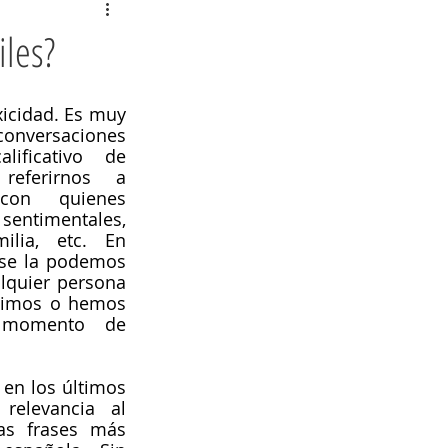
iles?
xicidad. Es muy 
versaciones 
ificativo de 
eferirnos a 
con quienes 
entimentales, 
lia, etc. En 
 se la podemos 
alquier persona 
rtimos o hemos 
 momento de 
 en los últimos 
elevancia al 
as frases más 