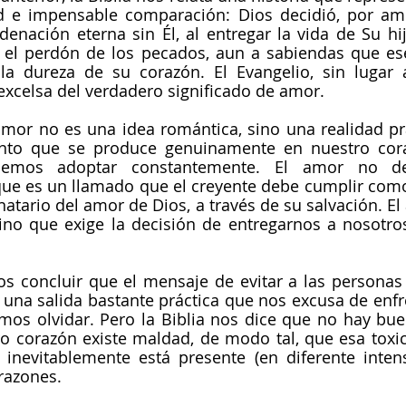
 e impensable comparación: Dios decidió, por amor
nación eterna sin Él, al entregar la vida de Su hij
el perdón de los pecados, aun a sabiendas que ese
a dureza de su corazón. El Evangelio, sin lugar a
xcelsa del verdadero significado de amor.
amor no es una idea romántica, sino una realidad prá
nto que se produce genuinamente en nuestro cora
bemos adoptar constantemente. El amor no de
 que es un llamado que el creyente debe cumplir com
natario del amor de Dios, a través de su salvación. El
 sino que exige la decisión de entregarnos a nosotr
 concluir que el mensaje de evitar a las personas t
 una salida bastante práctica que nos excusa de enfr
mos olvidar. Pero la Biblia nos dice que no hay bue
ro corazón existe maldad, de modo tal, que esa toxic
inevitablemente está presente (en diferente intens
razones.