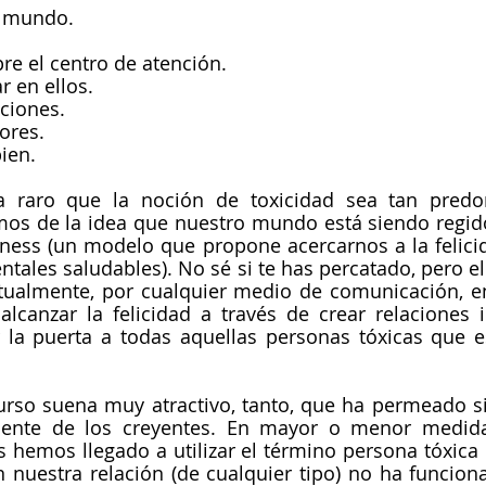
el mundo.
re el centro de atención.
r en ellos.
ciones.
ores.
ien.
a raro que la noción de toxicidad sea tan predo
imos de la idea que nuestro mundo está siendo regido
llness (un modelo que propone acercarnos a la felicid
entales saludables). No sé si te has percatado, pero e
tualmente, por cualquier medio de comunicación, en
lcanzar la felicidad a través de crear relaciones i
r la puerta a todas aquellas personas tóxicas que e
curso suena muy atractivo, tanto, que ha permeado s
ente de los creyentes. En mayor o menor medida
 hemos llegado a utilizar el término persona tóxica p
 nuestra relación (de cualquier tipo) no ha funciona