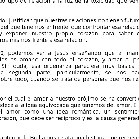
do tipo de relación a la luz de la toxicidad que ve
or justificar que nuestras relaciones no tienen futuro
 del que tenemos enfrente, que confrontar esa relación
y exponer nuestro propio corazón para saber 
os mismos frente a esa relación.
30, podemos ver a Jesús enseñando que el man
ios es amarlo con todo el corazón, y amar al p
Sin duda, esa ordenanza pareciera muy básica p
sa segunda parte, particularmente, se nos ha
bre todo, cuando se trata de personas que nos resul
or el cual el amor a nuestro prójimo se ha convert
bedece a la idea equivocada que tenemos del amor. E
l amor como una idea romántica, un sentimien
razón, que debe ser recíproco y es la causa generad
anterior, la Biblia nos relata una historia que represe