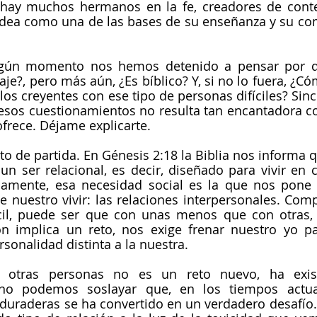
, hay muchos hermanos en la fe, creadores de conte
idea como una de las bases de su enseñanza y su com
lgún momento nos hemos detenido a pensar por qu
aje?, pero más aún, ¿Es bíblico? Y, si no lo fuera, ¿C
 los creyentes con ese tipo de personas difíciles? Sin
esos cuestionamientos no resulta tan encantadora com
rece. Déjame explicarte. 
to de partida. En Génesis 2:18 la Biblia nos informa q
 ser relacional, es decir, diseñado para vivir en 
camente, esa necesidad social es la que nos pone 
 nuestro vivir: las relaciones interpersonales. Compa
cil, puede ser que con unas menos que con otras, 
ón implica un reto, nos exige frenar nuestro yo pa
rsonalidad distinta a la nuestra.
n otras personas no es un reto nuevo, ha exist
no podemos soslayar que, en los tiempos actual
 duraderas se ha convertido en un verdadero desafío