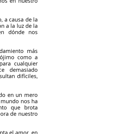
mos en nuestro 
, a causa de la 
 a la luz de la 
en dónde nos 
damiento más 
rójimo como a 
ara cualquier 
ce demasiado 
tan difíciles, 
ido en un mero 
l mundo nos ha 
to que brota 
ora de nuestro 
nta el amor, en 