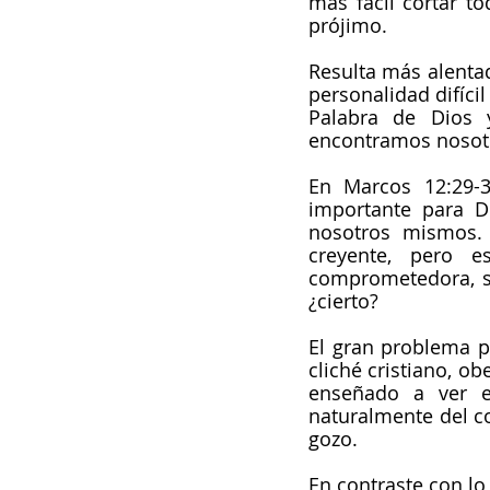
más fácil cortar to
prójimo.
Resulta más alentad
personalidad difícil
Palabra de Dios 
encontramos nosotr
En Marcos 12:29-
importante para D
nosotros mismos. 
creyente, pero e
comprometedora, so
¿cierto?
El gran problema p
cliché cristiano, o
enseñado a ver e
naturalmente del co
gozo.
En contraste con lo 