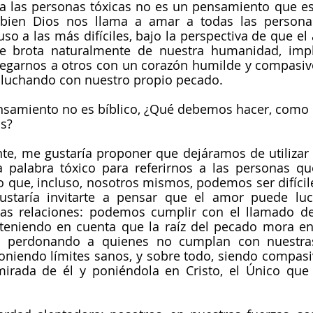
r a las personas tóxicas no es un pensamiento que es
 bien Dios nos llama a amar a todas las persona
uso a las más difíciles, bajo la perspectiva de que el
e brota naturalmente de nuestra humanidad, impli
tregarnos a otros con un corazón humilde y compasiv
luchando con nuestro propio pecado.
nsamiento no es bíblico, ¿Qué debemos hacer, como c
as?
e, me gustaría proponer que dejáramos de utilizar 
a palabra tóxico para referirnos a las personas qu
do que, incluso, nosotros mismos, podemos ser difícile
staría invitarte a pensar que el amor puede lucir
as relaciones: podemos cumplir con el llamado de 
teniendo en cuenta que la raíz del pecado mora en 
 perdonando a quienes no cumplan con nuestras 
niendo límites sanos, y sobre todo, siendo compasiv
irada de él y poniéndola en Cristo, el Único que n