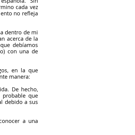
española. Sin 
rmino cada vez 
nto no refleja 
a dentro de mi 
 acerca de la 
s que debíamos 
o) con una de 
os, en la que 
ente manera: 
da. De hecho, 
 probable que 
l debido a sus 
conocer a una 