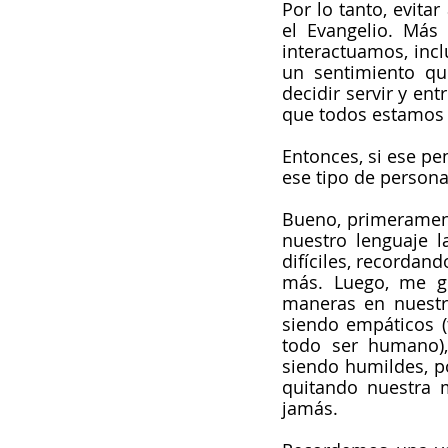
Por lo tanto, evita
el Evangelio. Más
interactuamos, incl
un sentimiento qu
decidir servir y en
que todos estamos 
Entonces, si ese pe
ese tipo de person
Bueno, primerament
nuestro lenguaje l
difíciles, recordan
más. Luego, me gu
maneras en nuestr
siendo empáticos (
todo ser humano),
siendo humildes, po
quitando nuestra m
jamás.