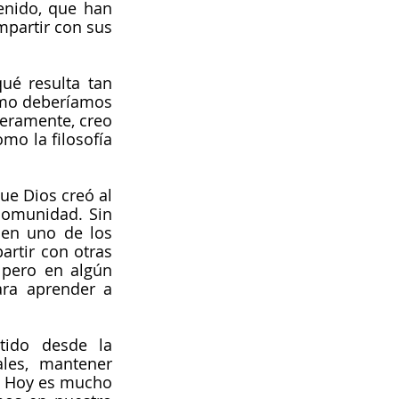
nido, que han 
partir con sus 
é resulta tan 
ómo deberíamos 
ceramente, creo 
o la filosofía 
ue Dios creó al 
comunidad. Sin 
en uno de los 
rtir con otras 
pero en algún 
ra aprender a 
ido desde la 
es, mantener 
. Hoy es mucho 