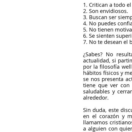
1. Critican a todo 
2. Son envidiosos.
3. Buscan ser siemp
4. No puedes confia
5. No tienen motiva
6. Se sienten superi
7. No te desean el b
¿Sabes? No result
actualidad, si part
por la filosofía we
hábitos físicos y m
se nos presenta ac
tiene que ver con a
saludables y cerra
alrededor.
Sin duda, este dis
en el corazón y m
llamamos cristianos
a alguien con quien