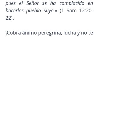
pues el Señor se ha complacido en 
hacerlos pueblo Suyo.»
 (1 Sam 12:20-
22).
¡Cobra ánimo peregrina, lucha y no te 
canses de hacerlo! ¡Mira a la Ciudad 
Celestial, en donde has de morar 
eternamente con tu Señor!
Diseño: Eunice Arcia
Entradas recientes
Ver todo