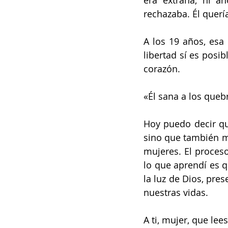
era extraña, ni a
rechazaba. Él querí
A los 19 años, esa 
libertad sí es posi
corazón.
«Él sana a los queb
Hoy puedo decir que
sino que también me
mujeres. El proces
lo que aprendí es qu
la luz de Dios, pres
nuestras vidas.
A ti, mujer, que lee