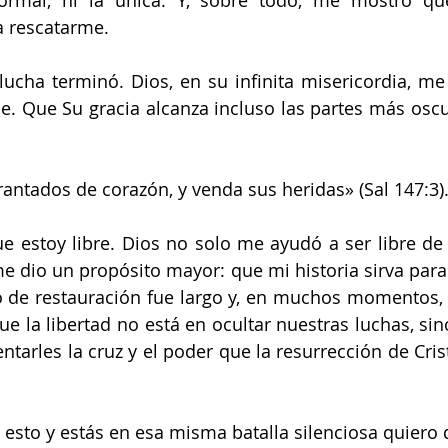
normal, ni la única. Y, sobre todo, me mostró q
a rescatarme.
lucha terminó. Dios, en su infinita misericordia, me
ble. Que Su gracia alcanza incluso las partes más oscu
rantados de corazón, y venda sus heridas» (Sal 147:3)
 estoy libre. Dios no solo me ayudó a ser libre de l
 dio un propósito mayor: que mi historia sirva para 
o de restauración fue largo y, en muchos momentos, 
e la libertad no está en ocultar nuestras luchas, sino
entarles la cruz y el poder que la resurrección de Cris
s esto y estás en esa misma batalla silenciosa quiero d