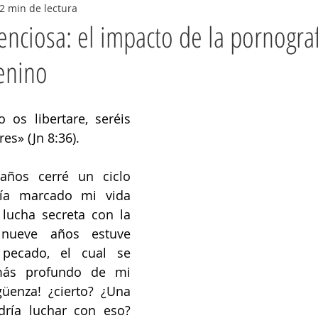
2 min de lectura
lenciosa: el impacto de la pornograf
enino
o os libertare, seréis 
es» (Jn 8:36).
ños cerré un ciclo 
ía marcado mi vida 
lucha secreta con la 
 nueve años estuve 
pecado, el cual se 
ás profundo de mi 
üenza! ¿cierto? ¿Una 
ría luchar con eso? 